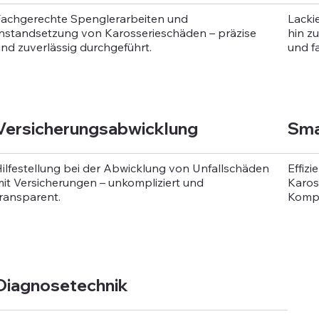
achgerechte Spenglerarbeiten und
Lacki
nstandsetzung von Karosserieschäden – präzise
hin z
nd zuverlässig durchgeführt.
und f
Versicherungsabwicklung
Sma
ilfestellung bei der Abwicklung von Unfallschäden
Effizi
it Versicherungen – unkompliziert und
Karos
ransparent.
Kompl
Diagnosetechnik