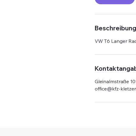
s
Beschreibun
VW T6 Langer Ra
Kontaktanga
Gleinalmstraße 10
office@kfz-kletze