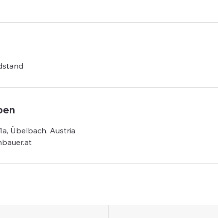
g
dstand
ben
1a, Übelbach, Austria
nbauer.at